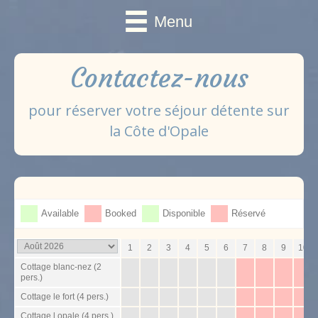
Menu
Contactez-nous
pour réserver votre séjour détente sur
la Côte d'Opale
Available
Booked
Disponible
Réservé
1
2
3
4
5
6
7
8
9
10
Cottage blanc-nez (2
pers.)
Cottage le fort (4 pers.)
Cottage l opale (4 pers.)