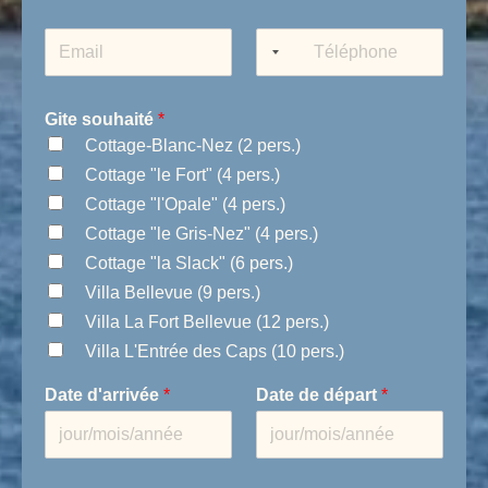
m
*
E
T
-
é
m
l
a
é
Gite souhaité
*
i
p
Cottage-Blanc-Nez (2 pers.)
l
h
*
o
Cottage "le Fort" (4 pers.)
n
Cottage "l'Opale" (4 pers.)
e
Cottage "le Gris-Nez" (4 pers.)
Cottage "la Slack" (6 pers.)
Villa Bellevue (9 pers.)
Villa La Fort Bellevue (12 pers.)
Villa L'Entrée des Caps (10 pers.)
Date d'arrivée
*
Date de départ
*