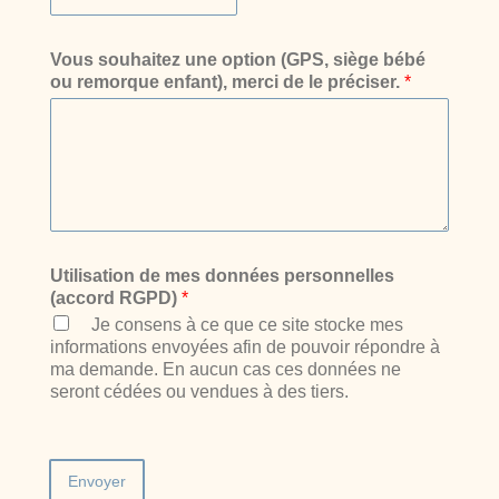
n
r
e
e
Vous souhaitez une option (GPS, siège bébé
d
ou remorque enfant), merci de le préciser.
*
e
v
é
l
o
s
*
Utilisation de mes données personnelles
(accord RGPD)
*
Je consens à ce que ce site stocke mes
informations envoyées afin de pouvoir répondre à
ma demande. En aucun cas ces données ne
seront cédées ou vendues à des tiers.
Envoyer