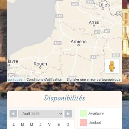
Disponibilités
Available
Booked
L
M
M
J
V
S
D