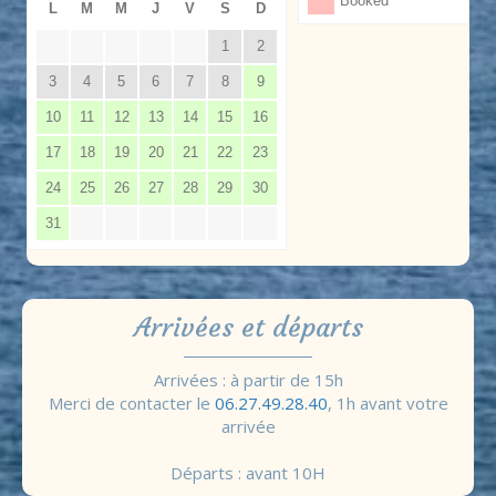
Booked
L
M
M
J
V
S
D
1
2
3
4
5
6
7
8
9
10
11
12
13
14
15
16
17
18
19
20
21
22
23
24
25
26
27
28
29
30
31
Arrivées et départs
Arrivées : à partir de 15h
Merci de contacter le
06.27.49.28.40
, 1h avant votre
arrivée
Départs : avant 10H