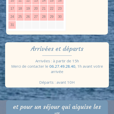
10
11
12
13
14
15
16
17
18
19
20
21
22
23
24
25
26
27
28
29
30
31
Arrivées et départs
Arrivées : à partir de 15h
Merci de contacter le
06.27.49.28.40
, 1h avant votre
arrivée
Départs : avant 10H
et pour un séjour qui aiguise les