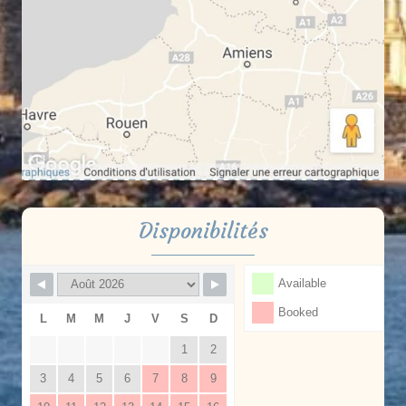
Disponibilités
Available
Booked
L
M
M
J
V
S
D
1
2
3
4
5
6
7
8
9