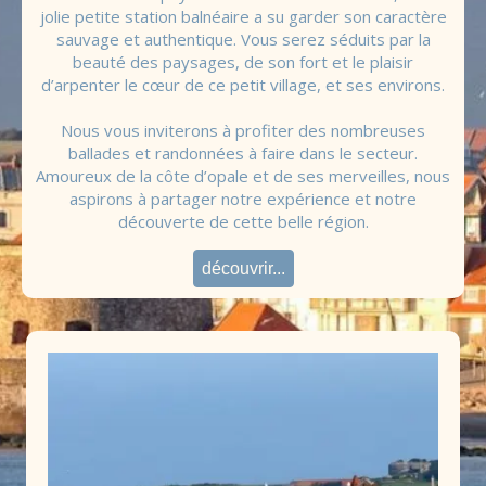
jolie petite station balnéaire a su garder son caractère
sauvage et authentique. Vous serez séduits par la
beauté des paysages, de son fort et le plaisir
d’arpenter le cœur de ce petit village, et ses environs.
Nous vous inviterons à profiter des nombreuses
ballades et randonnées à faire dans le secteur.
Amoureux de la côte d’opale et de ses merveilles, nous
aspirons à partager notre expérience et notre
découverte de cette belle région.
découvrir...